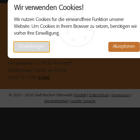
Wir verwenden Cookies!
Wir nutzen Cookies für die einwandfreie Funktion unserer
Website. Um Cookies in Ihrem Browser zu setzen, benötigen wir
buchen-gedenkt.de
vorher Ihre Einwilligung.
ist ein laufendes Projekt der Stadt Buchen (Odenwald) zur
Erinnerung an die Opfer des Nationalsozialismus.
Einstellungen
Akzeptieren
Stadt Buchen (Odenwald)
Wimpinaplatz 3 | 74722 Buchen
Stadtarchivar Tobias-Jan Kohler
06281 31-108 |
E-Mail
© 2023 - 2026 Stadt Buchen Odenwald |
Kontakt
|
Datenschutz
|
Impressum
|
Barrierefreiheit
|
Leichte Sprache