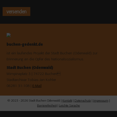
buchen-gedenkt.de
ist ein laufendes Projekt der Stadt Buchen (Odenwald) zur
Erinnerung an die Opfer des Nationalsozialismus.
Stadt Buchen (Odenwald)
Wimpinaplatz 3 | 74722 Buchen
Stadtarchivar Tobias-Jan Kohler
06281 31-108 |
E-Mail
© 2023 - 2026 Stadt Buchen Odenwald |
Kontakt
|
Datenschutz
|
Impressum
|
Barrierefreiheit
|
Leichte Sprache