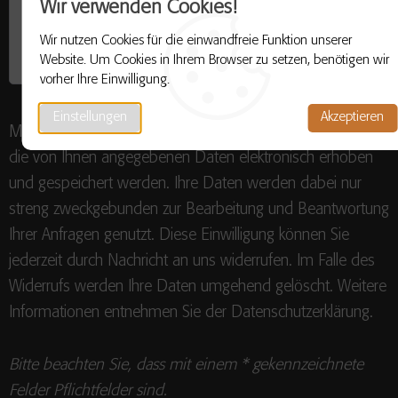
Wir verwenden Cookies!
Wir nutzen Cookies für die einwandfreie Funktion unserer
Website. Um Cookies in Ihrem Browser zu setzen, benötigen wir
vorher Ihre Einwilligung.
Einstellungen
Akzeptieren
Mit dem Abstenden erklären Sie sich einverstanden, dass
die von Ihnen angegebenen Daten elektronisch erhoben
und gespeichert werden. Ihre Daten werden dabei nur
streng zweckgebunden zur Bearbeitung und Beantwortung
Ihrer Anfragen genutzt. Diese Einwilligung können Sie
jederzeit durch Nachricht an uns widerrufen. Im Falle des
Widerrufs werden Ihre Daten umgehend gelöscht. Weitere
Informationen entnehmen Sie der Datenschutzerklärung.
Bitte beachten Sie, dass mit einem * gekennzeichnete
Felder Pflichtfelder sind.