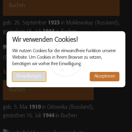
Buchen
geb. 26. September
1923
in Mokilewskay (Russland),
gestorben 16. Juli
1944
in Buchen
Wir verwenden Cookies!
Wir nutzen Cookies für die einwandfreie Funktion unserer
Website. Um Cookies in Ihrem Browser zu setzen,
benötigen wir vorher Ihre Einwilligung.
kupez, anastasia
Einstellungen
Akzeptieren
Buchen
geb. 5. Mai
1910
in Orlowska (Russland),
gestorben 16. Juli
1944
in Buchen