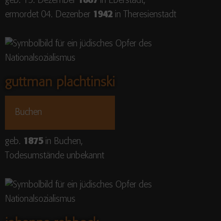
geb. 15. Dezember
1867
in Eberstadt,
ermordet 04. Dezenber
1942
in Theresienstadt
guttman plachtinski
Buchen
geb.
1875
in Buchen,
Todesumstände unbekannt