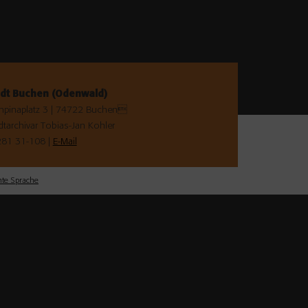
adt Buchen (Odenwald)
pinaplatz 3 | 74722 Buchen
dtarchivar Tobias-Jan Kohler
81 31-108 |
E-Mail
hte Sprache