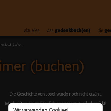
aktuelles
das
gedenkbuch(en)
die
ge
er, josef (buchen)
imer (buchen)
Die Geschichte von Josef wurde noch nicht erzählt.
Mach mit und beteilige dich an unserem Gedenkprojekt!
Wir verwenden Cookies!