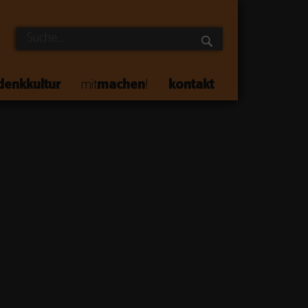
denkkultur
mit
machen
!
kontakt