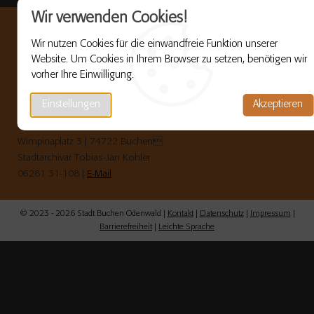
Wir verwenden Cookies!
Wir nutzen Cookies für die einwandfreie Funktion unserer
Website. Um Cookies in Ihrem Browser zu setzen, benötigen wir
buchen-gedenkt.de
vorher Ihre Einwilligung.
ist ein laufendes Projekt der Stadt Buchen (Odenwald) zur
Erinnerung an die Opfer des Nationalsozialismus.
Einstellungen
Akzeptieren
Stadt Buchen (Odenwald)
Wimpinaplatz 3 | 74722 Buchen
Stadtarchivar Tobias-Jan Kohler
06281 31-108 |
E-Mail
© 2023 - 2026 Stadt Buchen Odenwald |
Kontakt
|
Datenschutz
|
Impressum
|
Barrierefreiheit
|
Leichte Sprache