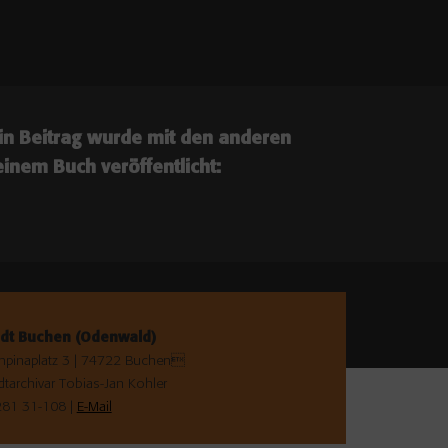
ein Beitrag wurde mit den anderen
inem Buch veröffentlicht:
adt Buchen (Odenwald)
pinaplatz 3 | 74722 Buchen
dtarchivar Tobias-Jan Kohler
81 31-108 |
E-Mail