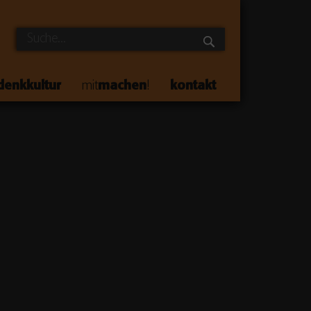
denkkultur
mit
machen
!
kontakt