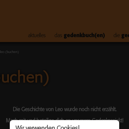
aktuelles
das
gedenkbuch(en)
die
ge
 leo (buchen)
buchen)
Die Geschichte von Leo wurde noch nicht erzählt.
Mach mit und beteilige dich an unserem Gedenkprojekt!
Wir verwenden Cookies!